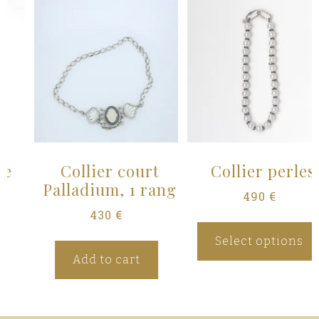
Collier court
Collier perles
Palladium, 1 rang
490
€
430
€
Select options
Add to cart