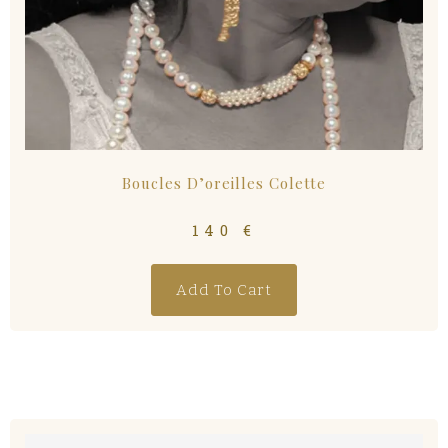
Boucles D’oreilles Colette
140
€
Add To Cart