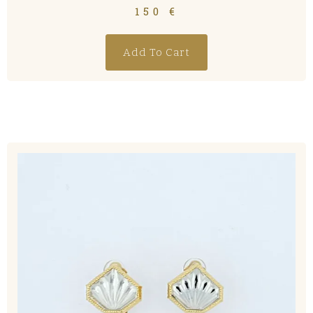
150
€
Add To Cart