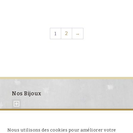
1
2
→
Nos Bijoux
À propos de nous
Nous utilisons des cookies pour améliorer votre