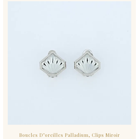
Boucles D’oreilles Palladium, Clips Miroir