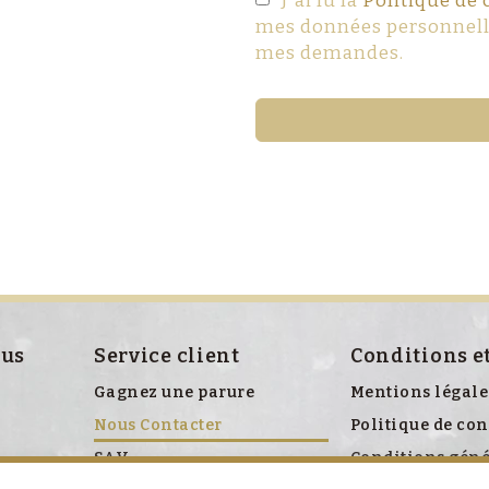
J'ai lu la
Politique de 
mes données personnelle
mes demandes.
ous
Service client
Conditions e
Gagnez une parure
Mentions légale
Nous Contacter
Politique de con
SAV
Conditions géné