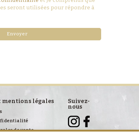
confidentialité
et Je comprends que
s seront utilisées pour répondre à
Envoyer
t mentions légales
Suivez-
nous
s
fidentialité
rales de vente