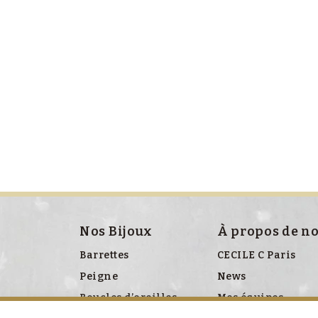
Nos Bijoux
À propos de n
Barrettes
CECILE C Paris
Peigne
News
Boucles d’oreilles
Mes équipes