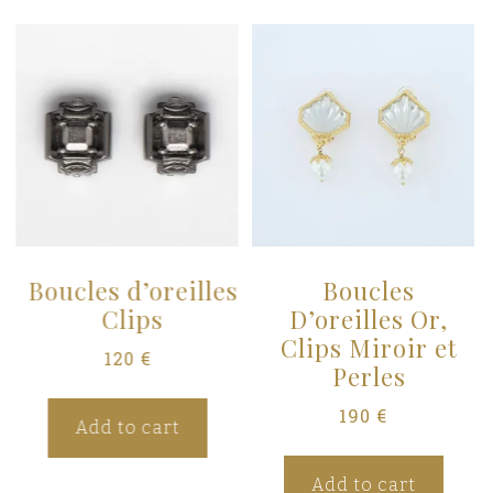
s
Boucles d’oreilles
Boucles
Clips
D’oreilles Or,
Clips Miroir et
120
€
Perles
190
€
Add to cart
Add to cart