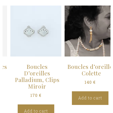
s
Boucles
Boucles d’oreilles
D’oreilles
Colette
Palladium, Clips
140
€
Miroir
170
€
Add to cart
Add to cart