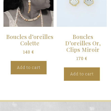
s
Boucles d’oreilles
Boucles
Colette
D’oreilles Or,
Clips Miroir
140
€
170
€
Add to cart
Add to cart