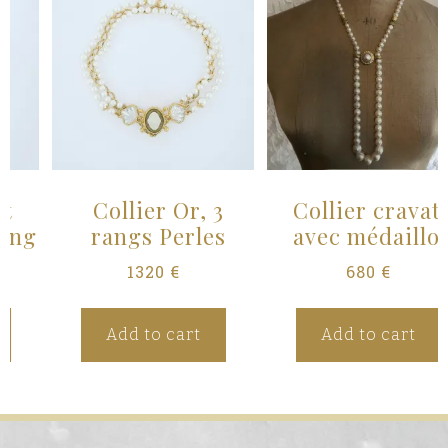
Collier Or, 3
Collier cravate
rangs Perles
avec médaillon
1320
€
680
€
Add to cart
Add to cart