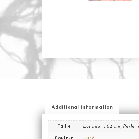
Additional information
Taille
Longuer : 62 cm, Perle
Doré
Couleur