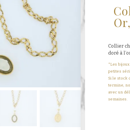
Co
Or
Collier c
doré à l’o
*Les bijoux
petites sér
Si le stock
termine, no
avec un dél
semaines.