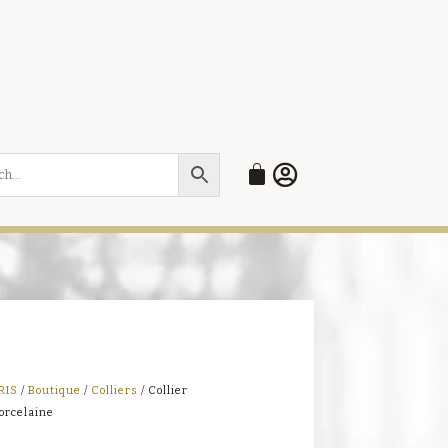
RIS
/
Boutique
/
Colliers
/ Collier
orcelaine