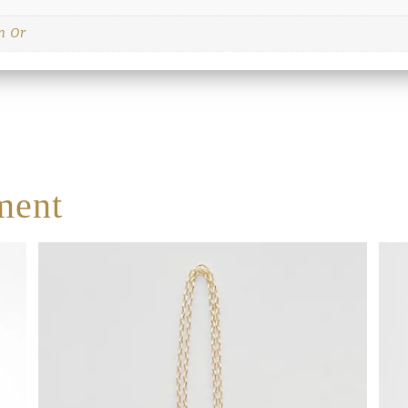
n Or
ment