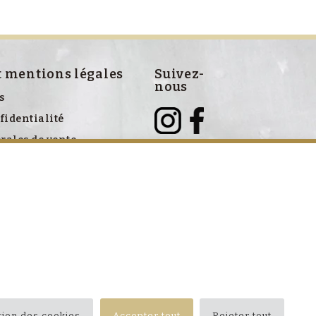
t mentions légales
Suivez-
nous
s
fidentialité
rales de vente
ve aux cookies
tion des cookies
Accepter tout
Rejeter tout