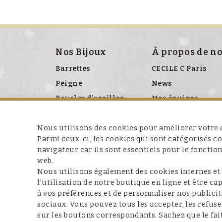
Nos Bijoux
À propos de n
Barrettes
CECILE C Paris
Peigne
News
Boucles d’oreilles
Mes équipes
Bracelet
Presse
Nous utilisons des cookies pour améliorer votre e
Broches
Parmi ceux-ci, les cookies qui sont catégorisés 
Colliers
navigateur car ils sont essentiels pour le fonctio
Clips chaussures
web.
Nous utilisons également des cookies internes et
Ceinture
l’utilisation de notre boutique en ligne et être c
Miroir
à vos préférences et de personnaliser nos publicit
sociaux. Vous pouvez tous les accepter, les refuse
sur les boutons correspondants. Sachez que le fait