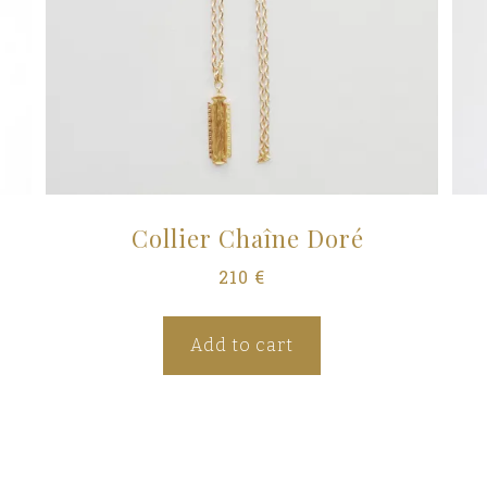
Collier Chaîne Doré
210
€
Add to cart