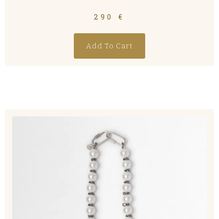
290
€
Add To Cart