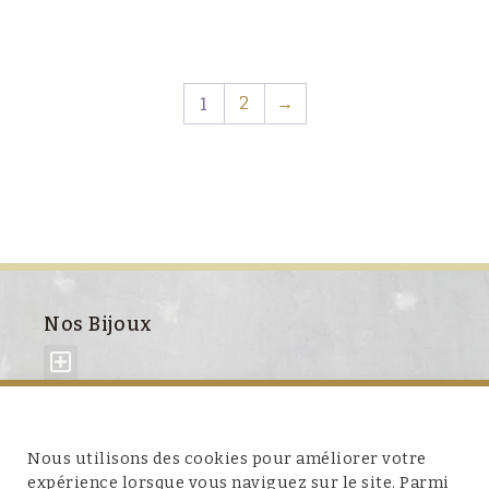
1
2
→
Nos Bijoux
À propos de nous
Nous utilisons des cookies pour améliorer votre
expérience lorsque vous naviguez sur le site. Parmi