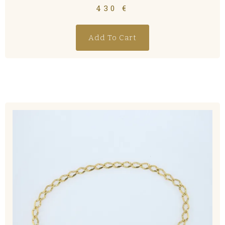
430
€
Add To Cart