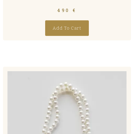
490
€
Add To Cart