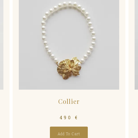
Collier
490
€
Add To Cart