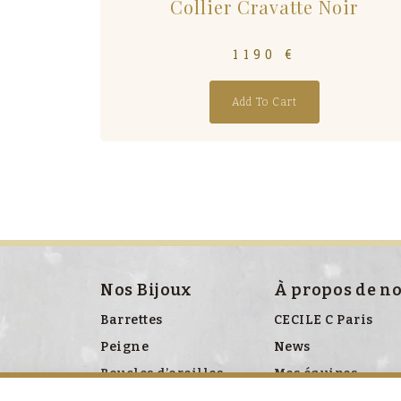
Collier Cravatte Noir
1190
€
Add To Cart
Nos Bijoux
À propos de n
Barrettes
CECILE C Paris
Peigne
News
Boucles d’oreilles
Mes équipes
Bracelet
Presse