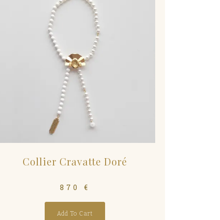
Collier Cravatte Doré
870
€
Add To Cart