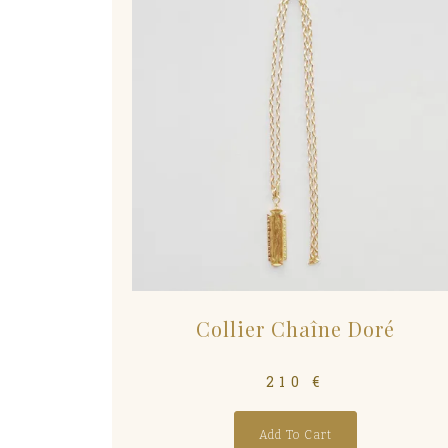
Collier Chaîne Doré
210
€
Add To Cart