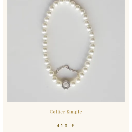
Collier Simple
410
€