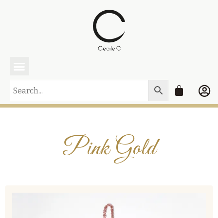
CECILE C Paris
Gagnez une parure
Mes équipes
Pink Gold