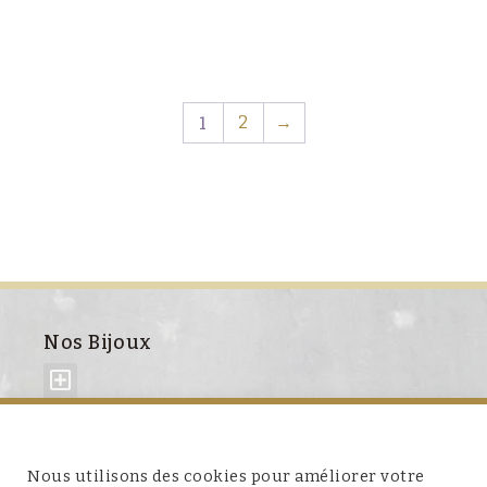
1
2
→
Nos Bijoux
À propos de nous
Nous utilisons des cookies pour améliorer votre