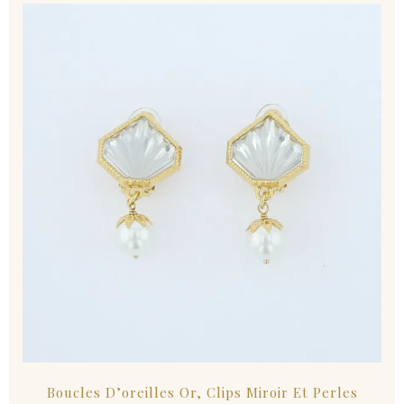
Boucles D’oreilles Or, Clips Miroir Et Perles