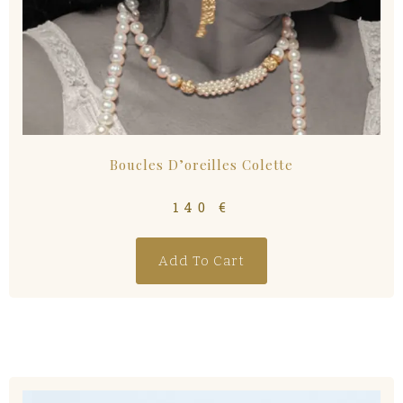
Boucles D’oreilles Colette
140
€
Add To Cart