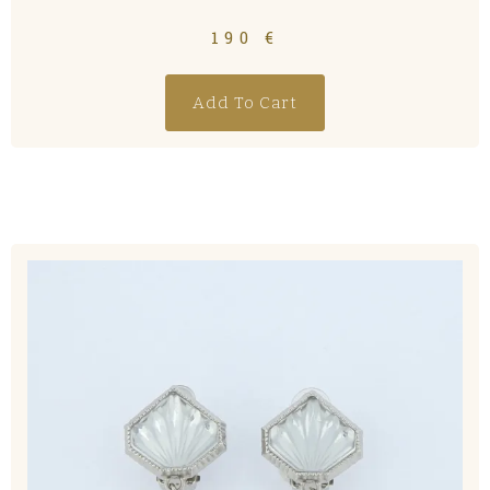
190
€
Add To Cart