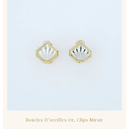
Boucles D’oreilles Or, Clips Miroir