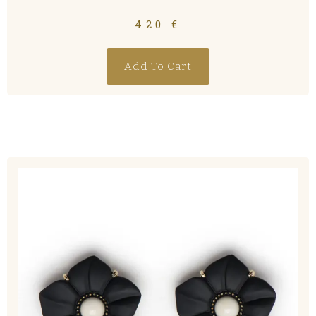
420
€
Add To Cart