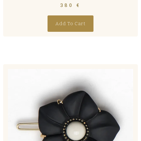
380
€
Add To Cart