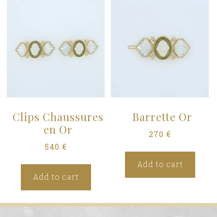
Clips Chaussures
Barrette Or
en Or
270
€
540
€
Add to cart
Add to cart