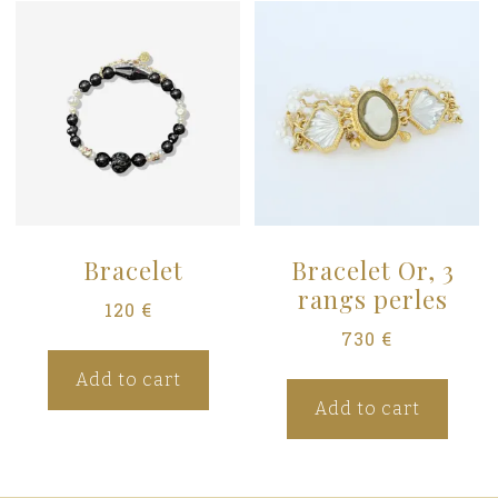
Bracelet
Bracelet Or, 3
rangs perles
120
€
730
€
Add to cart
Add to cart