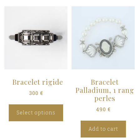
Bracelet rigide
Bracelet
Palladium, 1 rang
300
€
perles
490
€
Select options
Add to cart