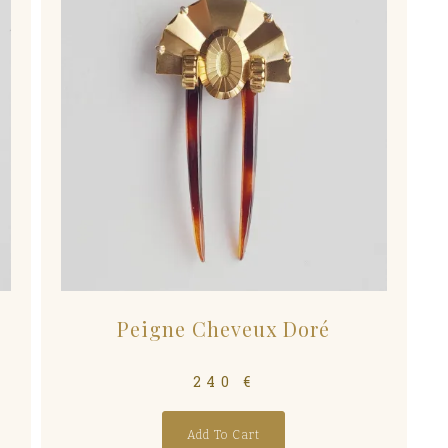
Peigne Cheveux Doré
240
€
Add To Cart