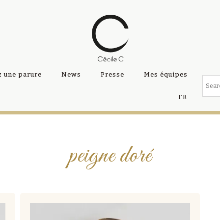
 une parure
News
Presse
Mes équipes
FR
peigne doré