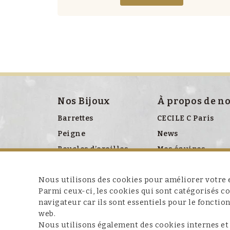
Nos Bijoux
À propos de n
Barrettes
CECILE C Paris
Peigne
News
Boucles d’oreilles
Mes équipes
Bracelet
Presse
Nous utilisons des cookies pour améliorer votre e
Broches
Parmi ceux-ci, les cookies qui sont catégorisés 
Colliers
navigateur car ils sont essentiels pour le fonctio
Clips chaussures
web.
Nous utilisons également des cookies internes et
Ceinture