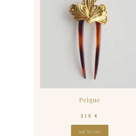
Peigne
210
€
Add To Cart