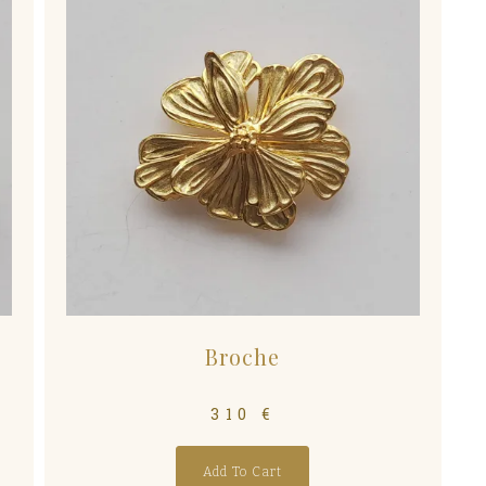
Broche
310
€
Add To Cart