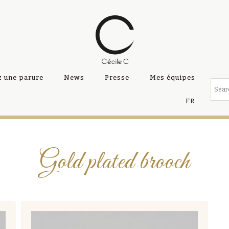
 une parure
News
Presse
Mes équipes
FR
Gold plated brooch