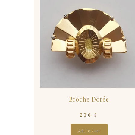
Broche Dorée
230
€
Add To Cart