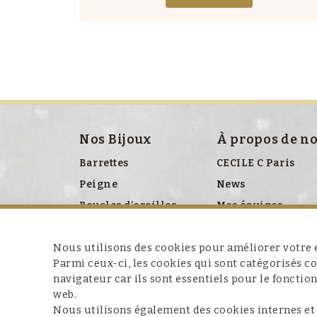
Nos Bijoux
À propos de n
Barrettes
CECILE C Paris
Peigne
News
Boucles d’oreilles
Mes équipes
Bracelet
Presse
Nous utilisons des cookies pour améliorer votre e
Broches
Parmi ceux-ci, les cookies qui sont catégorisés 
Colliers
navigateur car ils sont essentiels pour le fonctio
Clips chaussures
web.
Nous utilisons également des cookies internes et
Ceinture