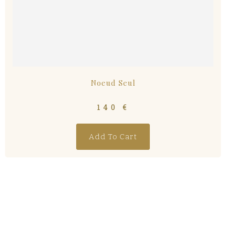
Noeud Seul
140
€
Add To Cart