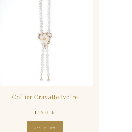
Collier Cravatte Ivoire
1190
€
Add To Cart