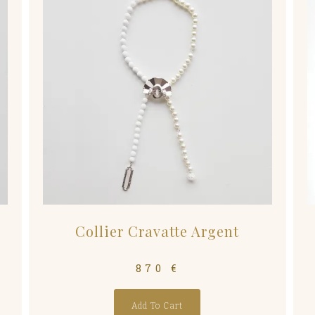
Collier Cravatte Argent
870
€
Add To Cart