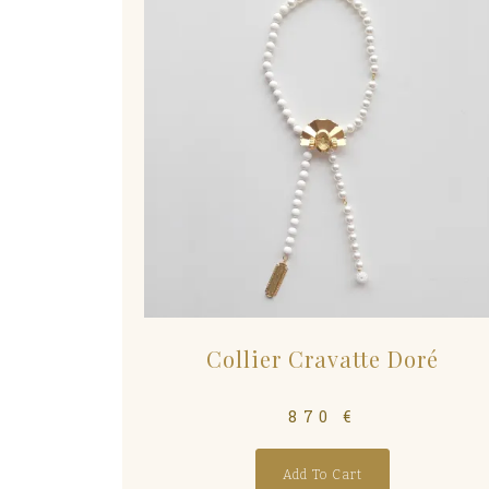
Collier Cravatte Doré
870
€
Add To Cart