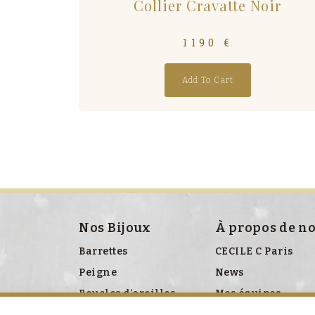
Collier Cravatte Noir
1190
€
Add To Cart
Nos Bijoux
À propos de n
Barrettes
CECILE C Paris
Peigne
News
Boucles d’oreilles
Mes équipes
Bracelet
Presse