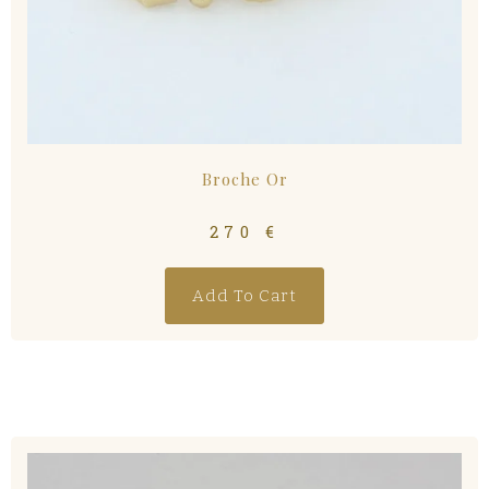
Broche Or
270
€
Add To Cart