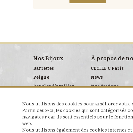
Nos Bijoux
À propos de n
Barrettes
CECILE C Paris
Peigne
News
Boucles d’oreilles
Mes équipes
Bracelet
Presse
Nous utilisons des cookies pour améliorer votre e
Broches
Parmi ceux-ci, les cookies qui sont catégorisés 
Colliers
navigateur car ils sont essentiels pour le fonctio
Clips chaussures
web.
Nous utilisons également des cookies internes et
Ceinture