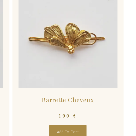
Barrette Cheveux
190
€
Add To Cart