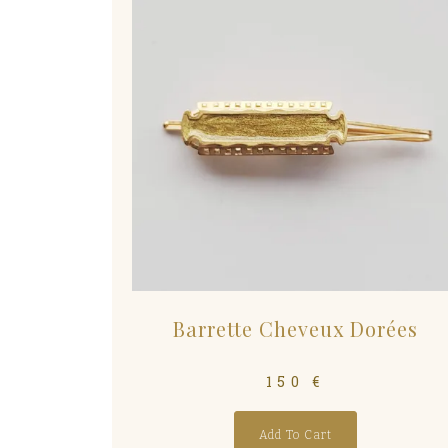
Barrette Cheveux Dorées
150
€
Add To Cart