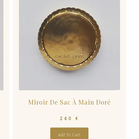
Miroir De Sac À Main Doré
240
€
Add To Cart