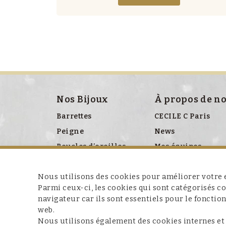
Nos Bijoux
À propos de n
Barrettes
CECILE C Paris
Peigne
News
Boucles d’oreilles
Mes équipes
Bracelet
Presse
Nous utilisons des cookies pour améliorer votre e
Broches
Parmi ceux-ci, les cookies qui sont catégorisés 
Colliers
navigateur car ils sont essentiels pour le fonctio
Clips chaussures
web.
Nous utilisons également des cookies internes et
Ceinture