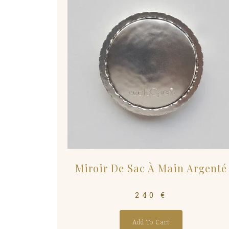
Miroir De Sac À Main Argenté
240
€
Add To Cart