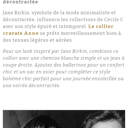
décontractée
Jane Birkin, symbole de la mode minimaliste et
décontractée, influence les collections de Cecile C
avec son style épuré et intemporel.
Le collier
cravate Anne
se prête merveilleusement bien à
des tenues légères et aérées.
Pour un look inspiré par Jane Birkin, combinez ce
collier avec une chemise blanche simple et un jean à
coupe droite. Ajoutez des ballerines pour un confort
chic et un sac en osier pour compléter ce style
bohème chic parfait pour une journée ensoleillée ou
une soirée décontractée.