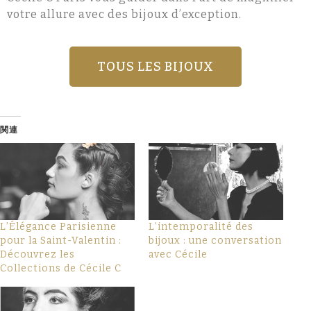
votre allure avec des bijoux d’exception.
TOUS LES BIJOUX
関連
L’Élégance Parisienne
L’intemporalité des
pour la Saint-Valentin :
bijoux : une conversation
Découvrez les
avec Cécile
Collections de Cécile C​