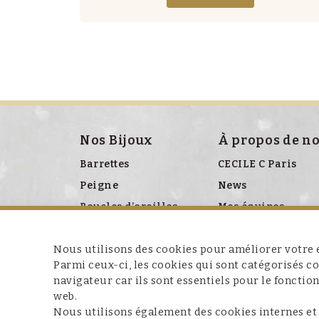
Nos Bijoux
À propos de n
Barrettes
CECILE C Paris
Peigne
News
Boucles d’oreilles
Mes équipes
Bracelet
Presse
Nous utilisons des cookies pour améliorer votre e
Broches
Parmi ceux-ci, les cookies qui sont catégorisés 
Colliers
navigateur car ils sont essentiels pour le fonctio
Clips chaussures
web.
Nous utilisons également des cookies internes et
Ceinture