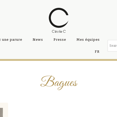
 une parure
News
Presse
Mes équipes
FR
Bagues