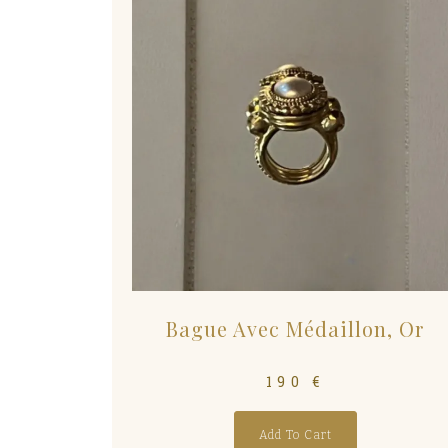
Bague Avec Médaillon, Or
190
€
Add To Cart