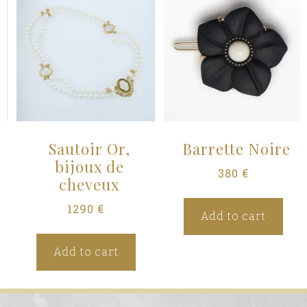
Sautoir Or,
Barrette Noire
bijoux de
380
€
cheveux
1290
€
Add to cart
Add to cart